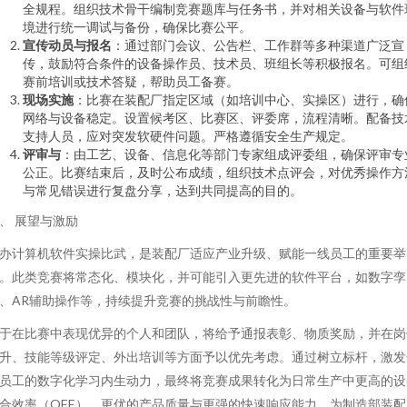
全规程。组织技术骨干编制竞赛题库与任务书，并对相关设备与软件
境进行统一调试与备份，确保比赛公平。
宣传动员与报名
：通过部门会议、公告栏、工作群等多种渠道广泛宣
传，鼓励符合条件的设备操作员、技术员、班组长等积极报名。可组
赛前培训或技术答疑，帮助员工备赛。
现场实施
：比赛在装配厂指定区域（如培训中心、实操区）进行，确
网络与设备稳定。设置候考区、比赛区、评委席，流程清晰。配备技
支持人员，应对突发软硬件问题。严格遵循安全生产规定。
评审与
：由工艺、设备、信息化等部门专家组成评委组，确保评审专
公正。比赛结束后，及时公布成绩，组织技术点评会，对优秀操作方
与常见错误进行复盘分享，达到共同提高的目的。
、 展望与激励
办计算机软件实操比武，是装配厂适应产业升级、赋能一线员工的重要举
。此类竞赛将常态化、模块化，并可能引入更先进的软件平台，如数字孪
、AR辅助操作等，持续提升竞赛的挑战性与前瞻性。
于在比赛中表现优异的个人和团队，将给予通报表彰、物质奖励，并在岗
升、技能等级评定、外出培训等方面予以优先考虑。通过树立标杆，激发
员工的数字化学习内生动力，最终将竞赛成果转化为日常生产中更高的设
合效率（OEE）、更优的产品质量与更强的快速响应能力，为制造部装配