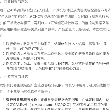
、 竞赛目标与意义
着工业4.0与智能制造的深入推进，计算机软件已成为现代装配设备不可
的“大脑”与“神经”。从CNC数控系统的编程与调试，到MES（制造执行系
）的工单接收与报工，再到PLC（可编程逻辑控制器）的监控与数据采集
件应用的熟练度直接关系到生产效率、产品质量与设备稳定。本次技能比
在：
以赛促学，激发员工主动学习、钻研软件技术的热情，营造“比、学
赶、帮、超”的良好氛围。
以赛促练，检验员工在实际工作中运用专业软件解决复杂问题的能力
发现短板，明确培训方向。
以赛选才，为工厂发掘一批既懂设备结构、又精软件操作的“软件+硬
件”复合型技能骨干，为数字化转型储备核心力量。
、 竞赛内容与形式
次实操比赛围绕装配厂主流设备所涉及的计算机软件展开，强调实战性与
性。主要竞赛内容包括但不限于：
数控设备编程与操作
：要求参赛者根据给定图纸，在规定时间内，使
指定CAM软件（如Mastercam、UG/NX等）完成零件加工程序的编
制、模拟验证，并成功导入数控机床执行加工，考核编程逻辑、参数