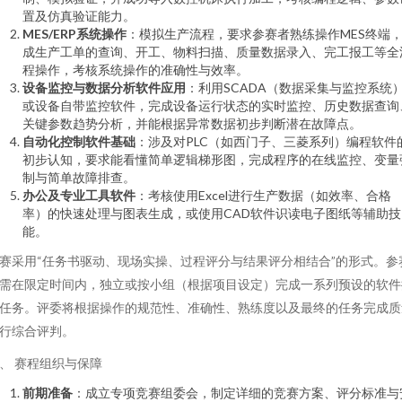
置及仿真验证能力。
MES/ERP系统操作
：模拟生产流程，要求参赛者熟练操作MES终端
成生产工单的查询、开工、物料扫描、质量数据录入、完工报工等全
程操作，考核系统操作的准确性与效率。
设备监控与数据分析软件应用
：利用SCADA（数据采集与监控系统
或设备自带监控软件，完成设备运行状态的实时监控、历史数据查询
关键参数趋势分析，并能根据异常数据初步判断潜在故障点。
自动化控制软件基础
：涉及对PLC（如西门子、三菱系列）编程软件
初步认知，要求能看懂简单逻辑梯形图，完成程序的在线监控、变量
制与简单故障排查。
办公及专业工具软件
：考核使用Excel进行生产数据（如效率、合格
率）的快速处理与图表生成，或使用CAD软件识读电子图纸等辅助技
能。
赛采用“任务书驱动、现场实操、过程评分与结果评分相结合”的形式。参
需在限定时间内，独立或按小组（根据项目设定）完成一系列预设的软件
任务。评委将根据操作的规范性、准确性、熟练度以及最终的任务完成质
行综合评判。
、 赛程组织与保障
前期准备
：成立专项竞赛组委会，制定详细的竞赛方案、评分标准与