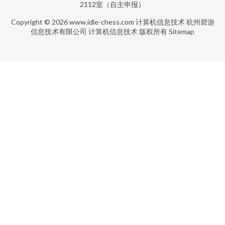
2112室（自主申报）
Copyright © 2026
www.idle-chess.com
计算机信息技术
杭州碧游
信息技术有限公司
计算机信息技术
版权所有
Sitemap