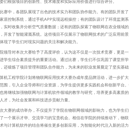
委们根据项目的创新性、技术难度和实际应用价值进行综合评分。
比赛中，各团队展现了出色的技术实力和团队协作能力。有的团队开发了
家居控制系统，通过手机APP实现远程操控；有的团队设计了环境监测系
，实时收集并分析空气质量数据；还有的团队探索了物联网在农业领域的
，开发了智能灌溉系统。这些项目不仅展示了物联网技术的广泛应用前景
体现了学生们对现实问题的关注和解决能力。
院领导对本次大赛给予了高度评价，认为这不仅是一次技术竞赛，更是一
进学生综合素质提升的重要活动。通过比赛，学生们不仅巩固了课堂所学
，还锻炼了项目管理和团队合作能力，为未来的职业发展奠定了坚实基础
算机工程学院计划将物联网应用技术大赛办成年度品牌活动，进一步扩大
范围，引入企业导师和行业资源，为学生提供更多实践机会和创新平台。
也将继续加强物联网与计算机软件领域的教学与研究，培养更多高素质的
人才，为社会发展和科技进步贡献力量。
次大赛的成功举办，不仅提升了学院在物联网领域的影响力，也为学生们
了一个展示才华、交流学习的宝贵机会。相信在学院的持续推动下，物联
术与计算机软件的结合将催生更多创新应用，为智能化时代注入新的活力